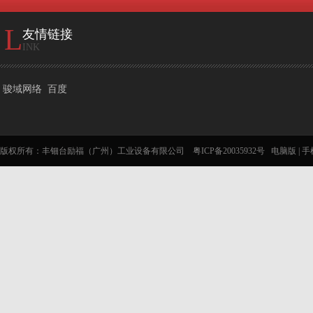
L
友情链接
INK
骏域网络
百度
版权所有：丰钿台励福（广州）工业设备有限公司
粤ICP备20035932号
电脑版
|
手