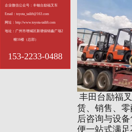
企业微信公众号：丰钿台励福叉车
Email：toyota_tailift@163.com
网址：http://www.toyota-tailift.com
地址：广州市增城区新塘镇锦鑫广场2
幢16楼（总部）
153-2233-0488
丰田台励福
赁、销售、零
后咨询与设备
便一站式满足