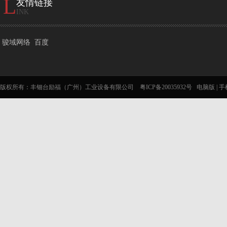
L
友情链接
INK
骏域网络
百度
版权所有：丰钿台励福（广州）工业设备有限公司
粤ICP备20035932号
电脑版
|
手