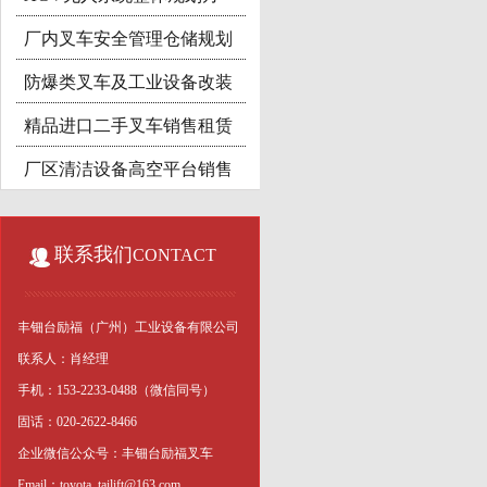
厂内叉车安全管理仓储规划
案
防爆类叉车及工业设备改装
精品进口二手叉车销售租赁
厂区清洁设备高空平台销售
联系我们
CONTACT
丰钿台励福（广州）工业设备有限公司
联系人：肖经理
手机：153-2233-0488（微信同号）
固话：020-2622-8466
企业微信公众号：丰钿台励福叉车
Email：toyota_tailift@163.com